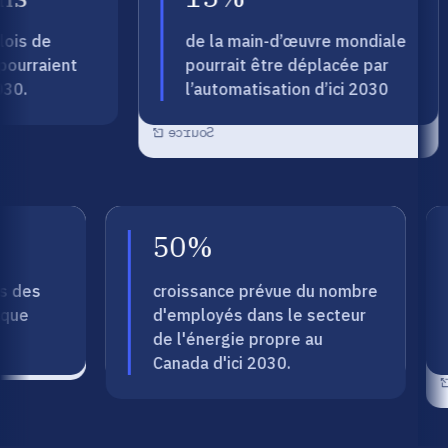
réation nette
Le travail d’environ 400 millions
is de
de la main-d’œuvre mondiale
s d’emplois.
de personnes dans le monde
ourraient
pourrait être déplacée par
sera touché par les progrès
30.
l’automatisation d’ici 2030
technologiques
Source
ion utile
Information utile
50%
 un impact
Le secteur canadien de l’énergie
ns des
croissance prévue du nombre
s secteurs
propre passera de 430 500 à
isque
d'employés dans le secteur
financiers
639 200 personnes.
de l'énergie propre au
Source
Canada d'ici 2030.