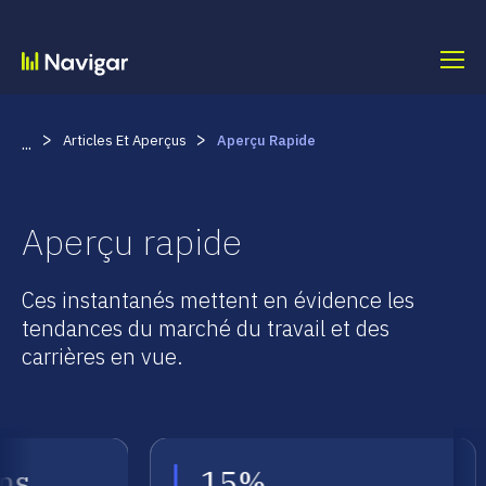
Skip
to
content
>
>
Articles Et Aperçus
Aperçu Rapide
...
Aperçu rapide
Ces instantanés mettent en évidence les
tendances du marché du travail et des
carrières en vue.
mation utile
Information utile
ns
15%