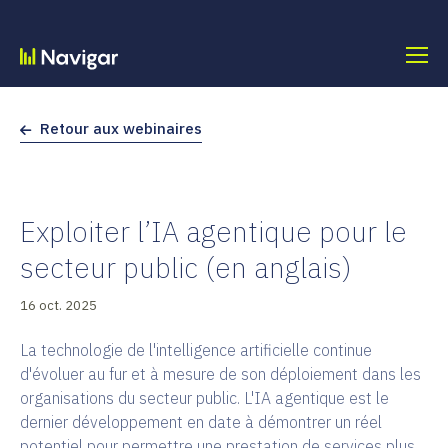
Skip
to
content
Retour aux webinaires
Exploiter l’IA agentique pour le
secteur public (en anglais)
16 oct. 2025
La technologie de l'intelligence artificielle continue
d'évoluer au fur et à mesure de son déploiement dans les
organisations du secteur public. L'IA agentique est le
dernier développement en date à démontrer un réel
potentiel pour permettre une prestation de services plus