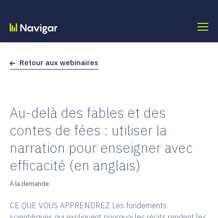
Skip
to
content
Retour aux webinaires
Au-delà des fables et des
contes de fées : utiliser la
narration pour enseigner avec
efficacité (en anglais)
À la demande
CE QUE VOUS APPRENDREZ Les fondements
scientifiques qui expliquent pourquoi les récits rendent les